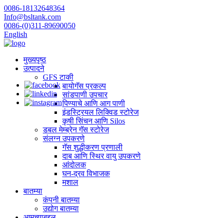
0086-18132648364
Info@bsltank.com
0086-(0)311-89690050
English
मुख्यपृष्ठ
उत्पादने
GFS टाकी
बायोगॅस प्रकल्प
सांडपाणी उपचार
पिण्याचे आणि आग पाणी
इंडस्ट्रियल लिक्विड स्टोरेज
कृषी सिंचन आणि Silos
डबल मेम्ब्रेन गॅस स्टोरेज
संलग्न उपकरणे
गॅस शुद्धीकरण प्रणाली
दाब आणि स्थिर वायु उपकरणे
आंदोलक
घन-द्रव विभाजक
मशाल
बातम्या
कंपनी बातम्या
उद्योग बातम्या
आमच्याबद्दल