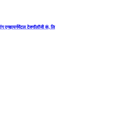
एन्व्हायर्नमेंटल टेक्नॉलॉजी कं, लि