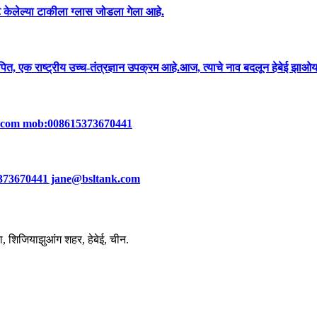
ोल्ट केलेल्या टाकीला ग्लास जोडला गेला आहे.
त, एक राष्ट्रीय उच्च-तंत्रज्ञान उपक्रम आहे.आज, त्याचे नाव बदलून हेबेई झाओयांग 
ank.com mob:008615373670441
धा 15373670441 jane@bsltank.com
ा, शिजियाझुआंग शहर, हेबेई, चीन.