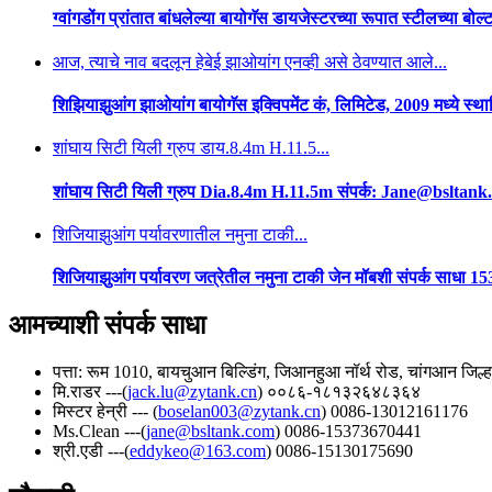
ग्वांगडोंग प्रांतात बांधलेल्या बायोगॅस डायजेस्टरच्या रूपात स्टीलच्या ब
आज, त्याचे नाव बदलून हेबेई झाओयांग एनव्ही असे ठेवण्यात आले...
शिझियाझुआंग झाओयांग बायोगॅस इक्विपमेंट कं, लिमिटेड, 2009 मध्ये स्थापि
शांघाय सिटी यिली ग्रुप डाय.8.4m H.11.5...
शांघाय सिटी यिली ग्रुप Dia.8.4m H.11.5m संपर्क: Jane@bslt
शिजियाझुआंग पर्यावरणातील नमुना टाकी...
शिजियाझुआंग पर्यावरण जत्रेतील नमुना टाकी जेन मॉबशी संपर्क सा
आमच्याशी संपर्क साधा
पत्ता: रूम 1010, बायचुआन बिल्डिंग, जिआनहुआ नॉर्थ रोड, चांगआन जिल्ह
मि.राडर ---(
jack.lu@zytank.cn
) ००८६-१८१३२६४८३६४
मिस्टर हेन्री --- (
boselan003@zytank.cn
) 0086-13012161176
Ms.Clean ---(
jane@bsltank.com
) 0086-15373670441
श्री.एडी ---(
eddykeo@163.com
) 0086-15130175690