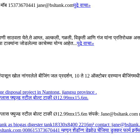
जेन मॉब 15373670441 jane@bsltank.com
पुढे वाचा
»
पाणी साठवता येते.ते आम्ल, अल्कली, गळती, विकृती आणि गंज यांना प्रतिरोधक असतात.त
ा टाक्यांना जोडलेल्या काचेच्या योग्य आहेत...
पुढे वाचा
»
न खोल नांगरलेले बीजिंग जल प्रदर्शन, 10 ते 12 ऑक्टोबर दरम्यान बीजिंगमधील नॅशन
ठी ग्लास फ्यूज्ड स्टील बोल्ट टाकी Ø12.99mx15.6m.
ासाठी ग्लास फ्युज्ड स्टील बोल्ट टाकी Ø12.99mx15.6m संपर्क: Jane@bsltank
ank.com 008615373670441 म्हणून शेंडॉन्ग डेझोउ चेंजिया डुक्कर फार्म इनॅमल