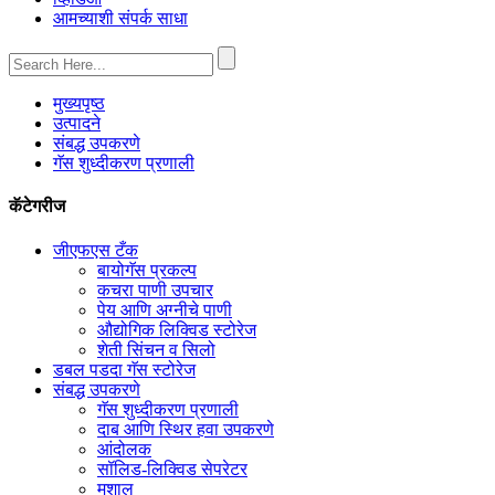
आमच्याशी संपर्क साधा
मुख्यपृष्ठ
उत्पादने
संबद्ध उपकरणे
गॅस शुध्दीकरण प्रणाली
कॅटेगरीज
जीएफएस टँक
बायोगॅस प्रकल्प
कचरा पाणी उपचार
पेय आणि अग्नीचे पाणी
औद्योगिक लिक्विड स्टोरेज
शेती सिंचन व सिलो
डबल पडदा गॅस स्टोरेज
संबद्ध उपकरणे
गॅस शुध्दीकरण प्रणाली
दाब आणि स्थिर हवा उपकरणे
आंदोलक
सॉलिड-लिक्विड सेपरेटर
मशाल