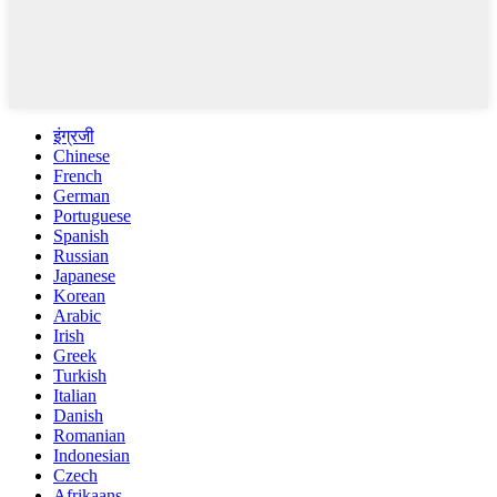
इंग्रजी
Chinese
French
German
Portuguese
Spanish
Russian
Japanese
Korean
Arabic
Irish
Greek
Turkish
Italian
Danish
Romanian
Indonesian
Czech
Afrikaans