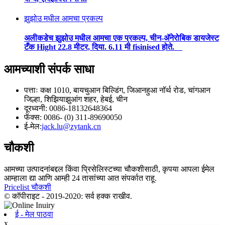
झुझोउ मधील आमचा प्रकल्प
अलीकडेच झुझोउ मधील आमचा एक प्रकल्प, चीन-अ‍ॅनेरोबिक डायजेस्ट
टँक Hight 22.8 मीटर, दिया. 6.11 मी fisinised होते.
आमच्याशी संपर्क साधा
पत्ताः कक्ष 1010, बायचुआन बिल्डिंग, जिआनहुआ नॉर्थ रोड, चांगआन
जिल्हा, शिझियाझुआंग शहर, हेबई, चीन
दूरध्वनी: 0086-18132648364
फॅक्स: 0086- (0) 311-89690050
ई-मेल:
jack.lu@zytank.cn
चौकशी
आमच्या उत्पादनांबद्दल किंवा प्रिसेलिस्टच्या चौकशीसाठी, कृपया आपला ईमेल
आम्हाला द्या आणि आम्ही 24 तासांच्या आत संपर्कात राहू.
Pricelist चौकशी
© कॉपीराइट - 2019-2020: सर्व हक्क राखीव.
ई - मेल पाठवा
x