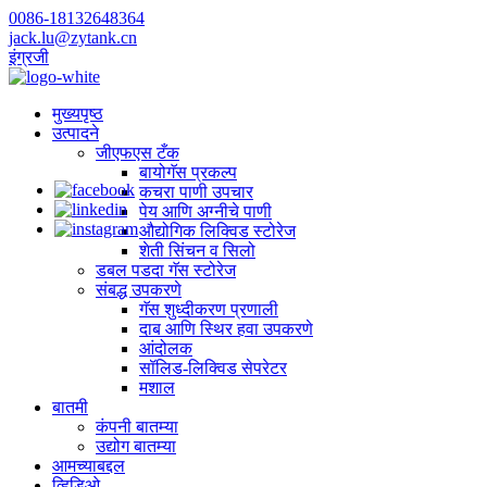
0086-18132648364
jack.lu@zytank.cn
इंग्रजी
मुख्यपृष्ठ
उत्पादने
जीएफएस टँक
बायोगॅस प्रकल्प
कचरा पाणी उपचार
पेय आणि अग्नीचे पाणी
औद्योगिक लिक्विड स्टोरेज
शेती सिंचन व सिलो
डबल पडदा गॅस स्टोरेज
संबद्ध उपकरणे
गॅस शुध्दीकरण प्रणाली
दाब आणि स्थिर हवा उपकरणे
आंदोलक
सॉलिड-लिक्विड सेपरेटर
मशाल
बातमी
कंपनी बातम्या
उद्योग बातम्या
आमच्याबद्दल
व्हिडिओ