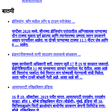
चौकशी
तपशील
बातमी
झेजियांग, चाँग मधील लाँग यू टाउन प्रोजेक्ट ...
सप्टेंबर 2020 मध्ये, चीनच्या झेजियांग प्रांतातील अग्निशामक पाण्याच्या
दोन टाक्या मुळात पूर्ण झाल्या आणि त्यानंतरच्या उष्णता जतन उपकरणे
अद्याप प्रगतीवर आहेत. या दोन्ही पाण्याच्या टाक्या 11.5 मीटर उंच आणि
8 .... आहेत.
इंडस्ट्रीशनमध्ये पाणी साठवण तलावाचे बांधकाम ...
मुख्य कार्यकारी अधिकारी श्री. एसएन जुलै 17 ते 19 या काळात जकार्ता,
इंडोनेशियातील 11 व्या घनकचरा उपचार जत्रेला भेट देतील. आशा आहे
की मित्रांना जर्काटा येथे मिस्टर सन यांच्याशी भेटण्याची संधी मिळेल.
आता नवीन टाकी बांधली गेली आहे, आशा आहे की ...
आयएफएटी एक्झिबिशन इंडिया
16 ते 18, ऑक्टोबर, 2019 पर्यंत भारत, आयएफएटी प्रदर्शन. प्रदर्शन
साइटः हॉल 1, बॉम्बे एक्झिबिशन सेंटर (बीईसी), मुंबई, इंडिया सी 38-
शिजियाझुआंग सिटी झाओयांग बायोगॅस उपकरण कंपनी लिमिटेड पत्ता:
बॉम्बे, एक्झिबिशन से ...